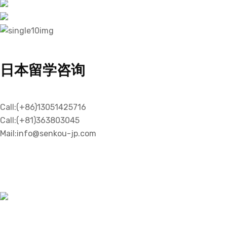
日本留学咨询
Call:(+86)13051425716
Call:(+81)363803045
Mail:info@senkou-jp.com