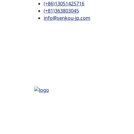
(+86)13051425716
(+81)363803045
info@senkou-jp.com