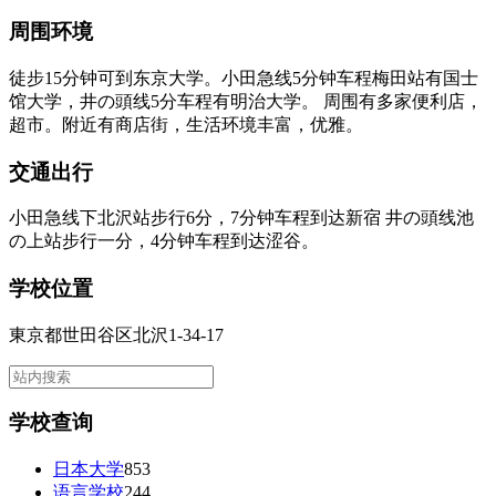
周围环境
徒步15分钟可到东京大学。小田急线5分钟车程梅田站有国士
馆大学，井の頭线5分车程有明治大学。 周围有多家便利店，
超市。附近有商店街，生活环境丰富，优雅。
交通出行
小田急线下北沢站步行6分，7分钟车程到达新宿 井の頭线池
の上站步行一分，4分钟车程到达涩谷。
学校位置
東京都世田谷区北沢1-34-17
学校查询
日本大学
853
语言学校
244