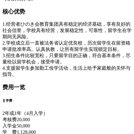
核心优势
1.经营者ひのき会教育集团具有稳定的经济基础，享有良好的
社会信誉，学校具有经营，发展稳定性，可靠性，留学生在学
期间无风险。
2.学校成立后一直被法务省认定优良校，历次留学生在留资格
申请批准率高。认真执教，让所有留学生实现锁定目标。
3.招生条件比较宽松，只要留学目的正确，符合基本条件，尽
量给以留学机会，接受申请。
4.支援留学生参加勤工俭学活动，生活上给予家庭般的关怀与
指导。
费用一览
▎学费
2年或1年（4月入学）
考核费20,000
入学金50,000
学 费1,128,000